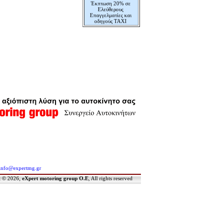
Έκπτωση 20% σε
Ελεύθερους
Επαγγελματίες και
οδηγούς ΤΑΧΙ
Δωρεάν Αλλαγή
Λαδιών
Δωρεάν Έλεγχος
ΚΤΕΟ
Ενημέρωση Κόστους
Service & Επισκευής
info
@expertmg.gr
t © 2026,
eXpert motoring group O.E
, All rights reserved