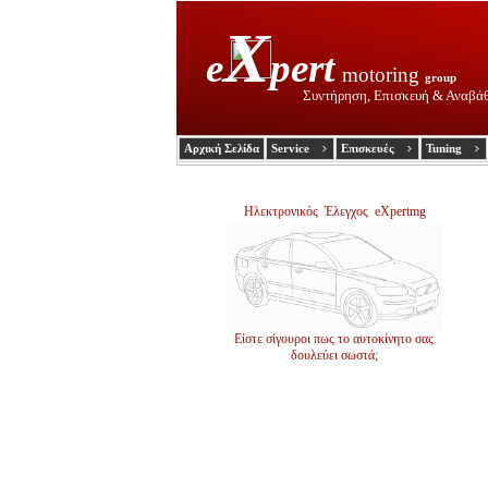
X
e
pert
motoring
group
Συντήρηση, Επισκευή & Αναβά
Αρχική Σελίδα
Service
Επισκευές
Tuning
Ηλεκτρονικός Έλεγχος eXpertmg
Είστε σίγουροι πως το αυτοκίνητο σας
δουλεύει σωστά;