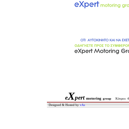
X
e
pert
motoring
group
Κύπρου 4
Designed & Hosted by
vAs