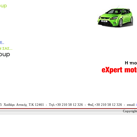
5 Χαϊδάρι Αττικής
T.K 12461 - Τηλ.+30 210 58 12 326 - Φαξ.+30 210 58 12 326 - email:
Copyrigh