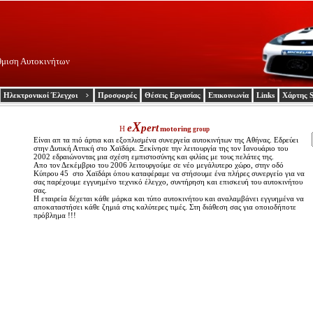
θμιση Αυτοκινήτων
Ηλεκτρονικοί Έλεγχοι
Προσφορές
Θέσεις Εργασίας
Επικοινωνία
Links
Χάρτης S
X
e
pert
Η
motoring
group
Eίναι απ τα πιό άρτια και εξοπλισμένα συνεργεία αυτοκινήτων της Aθήνας. Εδρεύει
στην Δυτική Αττική στο Χαϊδάρι. Ξεκίνησε την λειτουργία της τον Ιανουάριο του
2002 εδραιώνοντας μια σχέση εμπιστοσύνης και φιλίας με τους πελάτες της.
Απο τον Δεκέμβριο του 2006 λειτουργούμε σε νέο μεγάλυτερο χώρο, στην οδό
Κύπρου 45 στο Χαϊδάρι όπου καταφέραμε να στήσουμε ένα πλήρες συνεργείο για να
σας παρέχουμε εγγυημένο τεχνικό έλεγχο, συντήρηση και επισκευή του αυτοκινήτου
σας.
Η εταιρεία δέχεται κάθε μάρκα και τύπο αυτοκινήτου και αναλαμβάνει εγγυημένα να
αποκαταστήσει κάθε ζημιά στις καλύτερες τιμές. Στη διάθεση σας για οποιοδήποτε
πρόβλημα !!!