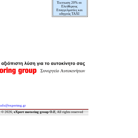
Έκπτωση 20% σε
Ελεύθερους
Επαγγελματίες και
οδηγούς ΤΑΧΙ
Δωρεάν Αλλαγή
Λαδιών
Δωρεάν Έλεγχος
ΚΤΕΟ
Ενημέρωση Κόστους
Service & Επισκευής
info
@expertmg.gr
t © 2026,
eXpert motoring group O.E
, All rights reserved