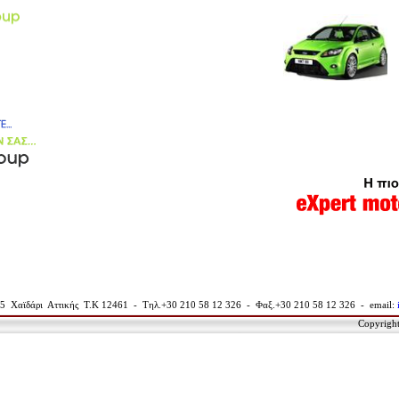
5 Χαϊδάρι Αττικής
T.K 12461 - Τηλ.+30 210 58 12 326 - Φαξ.+30 210 58 12 326 - email:
Copyrigh