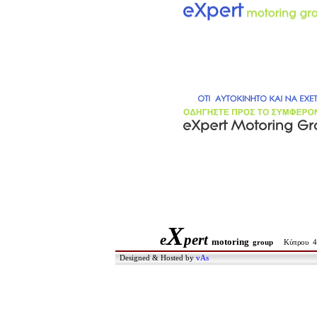
X
e
pert
motoring
group
Κύπρου 4
Designed & Hosted by
vAs