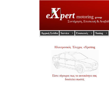
X
e
pert
motoring
group
Συντήρηση, Επισκευή & Αναβά
Αρχική Σελίδα
Service
Επισκευές
Tuning
Ηλεκτρονικός Έλεγχος eXpertmg
Είστε σίγουροι πως το αυτοκίνητο σας
δουλεύει σωστά;