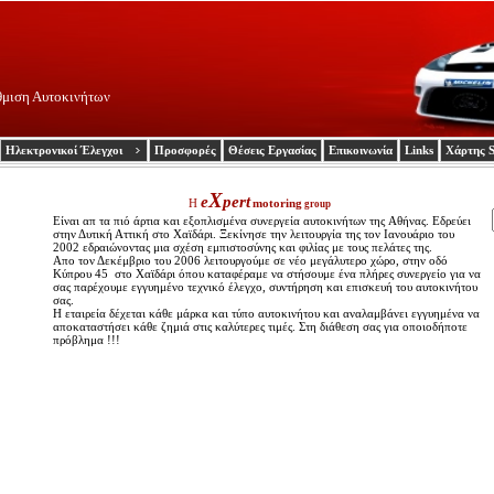
θμιση Αυτοκινήτων
Ηλεκτρονικοί Έλεγχοι
Προσφορές
Θέσεις Εργασίας
Επικοινωνία
Links
Χάρτης S
X
e
pert
Η
motoring
group
Eίναι απ τα πιό άρτια και εξοπλισμένα συνεργεία αυτοκινήτων της Aθήνας. Εδρεύει
στην Δυτική Αττική στο Χαϊδάρι. Ξεκίνησε την λειτουργία της τον Ιανουάριο του
2002 εδραιώνοντας μια σχέση εμπιστοσύνης και φιλίας με τους πελάτες της.
Απο τον Δεκέμβριο του 2006 λειτουργούμε σε νέο μεγάλυτερο χώρο, στην οδό
Κύπρου 45 στο Χαϊδάρι όπου καταφέραμε να στήσουμε ένα πλήρες συνεργείο για να
σας παρέχουμε εγγυημένο τεχνικό έλεγχο, συντήρηση και επισκευή του αυτοκινήτου
σας.
Η εταιρεία δέχεται κάθε μάρκα και τύπο αυτοκινήτου και αναλαμβάνει εγγυημένα να
αποκαταστήσει κάθε ζημιά στις καλύτερες τιμές. Στη διάθεση σας για οποιοδήποτε
πρόβλημα !!!